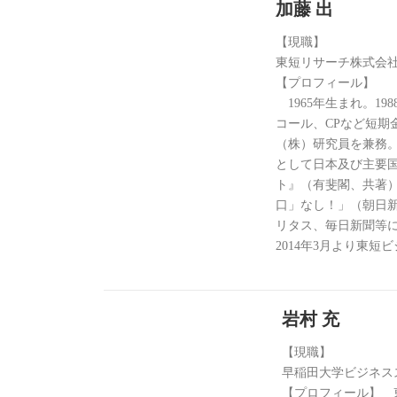
加藤 出
【現職】
東短リサーチ株式会
【プロフィール】
1965年生まれ。1
コール、CPなど短期
（株）研究員を兼務。2
として日本及び主要
ト』（有斐閣、共著）
口」なし！」（朝日
リタス、毎日新聞等
2014年3月より東
岩村 充
【現職】
早稲田大学ビジネス
【プロフィール】 