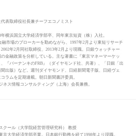
社代表取締役社長兼チーフエコノミスト
988年横浜国立大学経済学部卒、同年東京短資（株）入社。
金融市場のブローカーを勤めながら、1997年2月より東短リサーチ
002年2月同社取締役、2013年2月より現職。日銀ウォッチャー
国の金融政策を分析している。主な著書に『東京マネーマーケッ
、『バーナンキのFRB』（ダイヤモンド社、共著）、「日銀「出
新聞出版）など。週刊ダイヤモンド、日経新聞電子版、日経ヴェ
にコラムを定期連載。朝日新聞書評委員。
短ビジネス情報コンサルティング（上海）会長兼務。
スクール（大学院経営管理研究科） 教授
東京大学経済学部卒業。日本銀行勤務を経て1998年より現職。