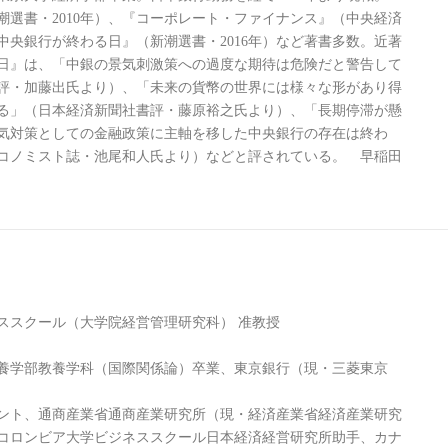
潮選書・2010年）、『コーポレート・ファイナンス』（中央経済
『中央銀行が終わる日』（新潮選書・2016年）など著書多数。近著
日』は、「中銀の景気刺激策への過度な期待は危険だと警告して
評・加藤出氏より）、「未来の貨幣の世界には様々な形があり得
る」（日本経済新聞社書評・藤原裕之氏より）、「長期停滞が懸
気対策としての金融政策に主軸を移した中央銀行の存在は終わ
コノミスト誌・池尾和人氏より）などと評されている。 早稲田
スクール（大学院経営管理研究科） 准教授
教養学部教養学科（国際関係論）卒業、東京銀行（現・三菱東京
ント、通商産業省通商産業研究所（現・経済産業省経済産業研究
コロンビア大学ビジネススクール日本経済経営研究所助手、カナ