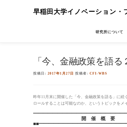
コ
ン
早稲田大学イノベーション・
テ
ン
ツ
研究所について
へ
ス
キ
ッ
「今、金融政策を語る
プ
投稿日:
2017年1月27日
投稿者:
CFI-WBS
昨年11月末に開催した「今、金融政策を語る」に続
ロールすることは可能なのか、というトピックをメイ
━━━━━━━━━━━━━━━━━━━
開 催 概 要
■■━━━━━━━━━━━━━━━━━