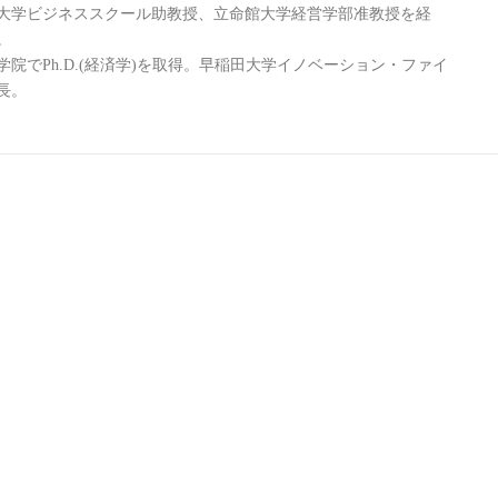
大学ビジネススクール助教授、立命館大学経営学部准教授を経
。
院でPh.D.(経済学)を取得。早稲田大学イノベーション・ファイ
所長。