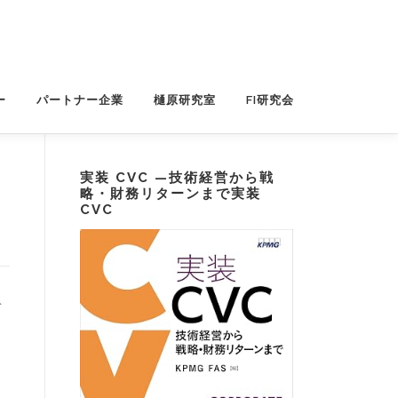
ー
パートナー企業
樋原研究室
FI研究会
実装 CVC —技術経営から戦
略・財務リターンまで実装
CVC
ト