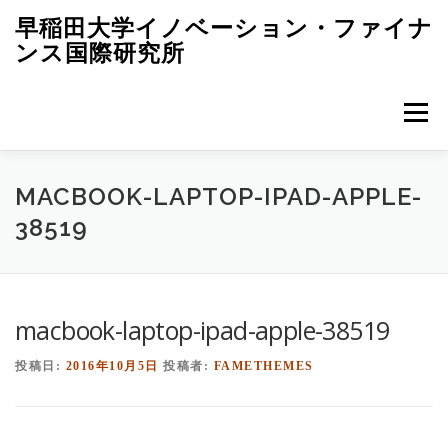
コ
早稲田大学イノベーション・ファイナ
ン
ンス国際研究所
テ
ン
ツ
へ
メニュー
ス
キ
ッ
研究所について
研究テーマ
セミナー・研究会
プ
MACBOOK-LAPTOP-IPAD-APPLE-
38519
CFI INSIGHTS
メンバー
パートナー企業
macbook-laptop-ipad-apple-38519
樋原研究室
FI研究会
投稿日:
2016年10月5日
投稿者:
FAMETHEMES